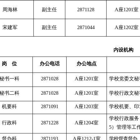
周海林
副主任
2871128
A
座
1201
室
宋建军
副主任
2871044
A
座
1202
室
内设机构
岗 位
办公电话
办公地点
秘书一科
2871028
A
座
1201
室
学校党委文秘
秘书二科
2871028
A
座
1201
室
学校行政文秘
机要科
2871091
A
座
1203
室
学校机要、印
学校行政服务，
行政科
2871228
A
座
1204
室
5）管理等工
督办科
2871193
A
座
1212-1
室
学校督查督办